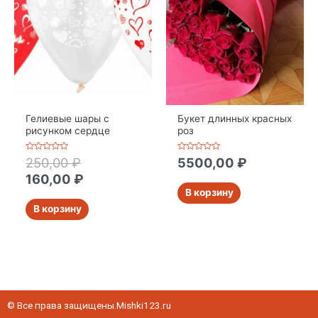
Гелиевые шары с
Букет длинных красных
рисунком сердце
роз
Оценка
Оценка
250,00
₽
5500,00
₽
0
0
из
из
160,00
₽
5
5
В корзину
В корзину
© Все права защищены.Mishki123.ru