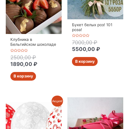
Букет белых роз! 101
роза!
Клубника в
Оценка
7000,00
₽
0
Бельгийском шоколаде
из
5500,00
₽
5
Оценка
2500,00
₽
0
В корзину
из
1890,00
₽
5
В корзину
Акция!