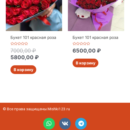
Букет 101 красная роза
Букет 101 красная роза
Оценка
Оценка
7000,00
₽
6500,00
₽
0
0
из
из
5800,00
₽
5
5
В корзину
В корзину
© Все права защищены.Mishki123.ru
W
V
T
h
k
e