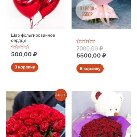
Шар фольгированное
сердце
Оценка
7000,00
₽
0
Оценка
500,00
₽
из
5500,00
₽
0
5
из
5
В корзину
В корзину
Акция!