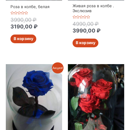
Живая роза в колбе .
Роза в колбе, белая
Экслюзив
Оценка
3990,00
₽
0
Оценка
4990,00
₽
из
3190,00
₽
0
5
из
3990,00
₽
5
В корзину
В корзину
Акция!