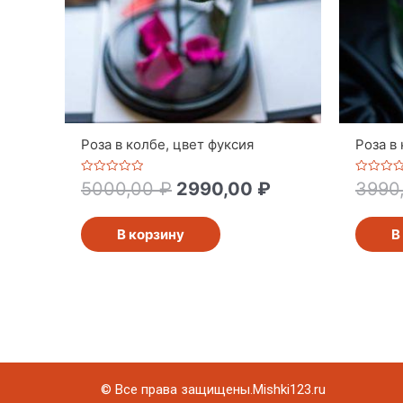
Роза в колбе, цвет фуксия
Роза в
Оценка
Оценка
5000,00
₽
2990,00
₽
3990
0
0
из
из
5
5
В корзину
В
© Все права защищены.Mishki123.ru