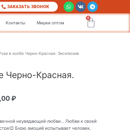
W
V
T
ЗАКАЗАТЬ ЗВОНОК
h
k
e
a
l
t
0
e
Корзи
Контакты
Мишки оптом
s
g
a
r
p
a
p
m
Роза в колбе Черно-Красная. Эксклюзив
е Черно-Красная.
,00
₽
 вечной неувядающей любви… Любви к своей
естре😉 Бурю эмоций испытывает человек,