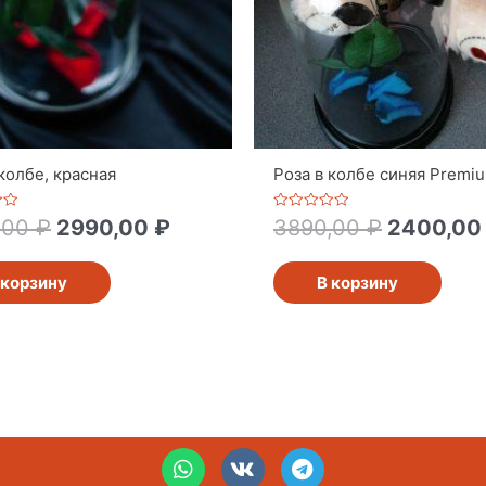
 колбе, красная
Роза в колбе синяя Premi
Оценка
,00
₽
2990,00
₽
3890,00
₽
2400,0
0
из
5
 корзину
В корзину
W
V
T
h
k
e