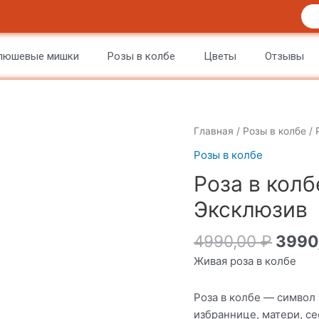
люшевые мишки
Розы в колбе
Цветы
Отзывы
Количество
Главная
/
Розы в колбе
/ 
товара
Розы в колбе
Роза
Роза в колб
в
колбе
Эксклюзив
Черно-
Красная.
4990,00
₽
3990
Эксклюзив
Живая роза в колбе
Роза в колбе — символ
избраннице, матери, с