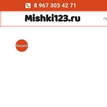
Перейти
8 967 303 42 71
к
Mishki123.ru
содержимому
П
Акция!