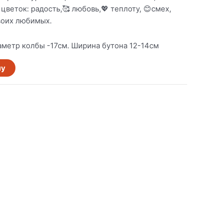
цветок: радость,🥰 любовь,💖 теплоту, 😊смех,
воих любимых.
аметр колбы -17см. Ширина бутона 12-14см
ну