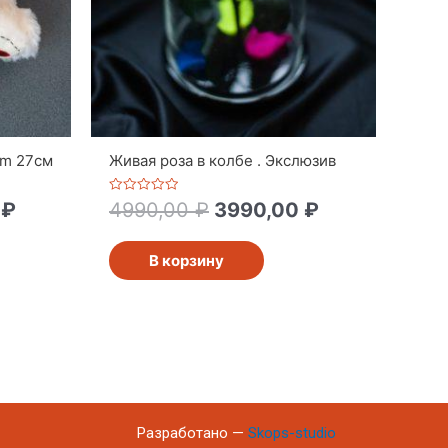
um 27см
Живая роза в колбе . Экслюзив
Оценка
0
₽
4990,00
₽
3990,00
₽
0
из
5
В корзину
Разработано —
Skops-studio