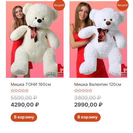
Акция!
Акция!
Мишка ТОНИ 160см
Мишка Валентин 120см
Оценка
Оценка
5500,00
₽
3800,00
₽
0
0
из
из
4290,00
₽
2990,00
₽
5
5
В корзину
В корзину