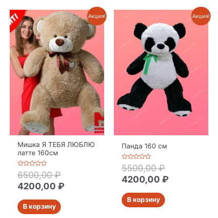
Акция!
Акция!
Мишка Я ТЕБЯ ЛЮБЛЮ
Панда 160 см
латте 160см
Оценка
5500,00
₽
0
Оценка
6500,00
₽
из
4200,00
₽
0
5
из
4200,00
₽
5
В корзину
В корзину