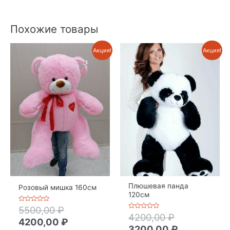
Похожие товары
Акция!
Акция!
Плюшевая панда
Розовый мишка 160см
120см
Оценка
5500,00
₽
0
Оценка
4200,00
₽
из
4200,00
₽
0
5
из
3200,00
₽