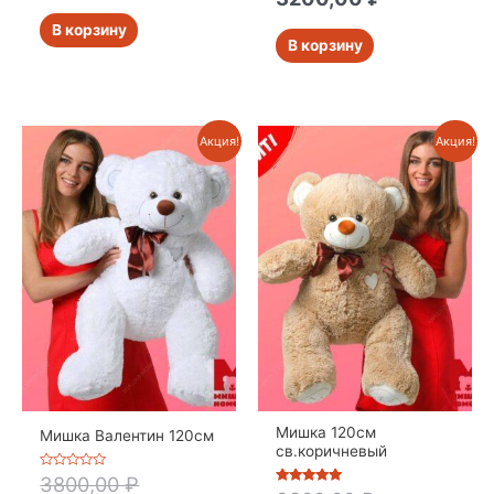
5
В корзину
В корзину
Акция!
Акция!
Мишка 120см
Мишка Валентин 120см
св.коричневый
Оценка
3800,00
₽
0
Оценка