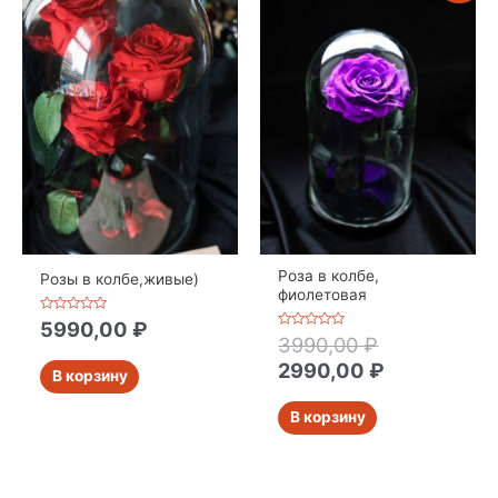
Роза в колбе,
Розы в колбе,живые)
фиолетовая
Оценка
5990,00
₽
0
Оценка
3990,00
₽
из
0
5
из
2990,00
₽
В корзину
5
В корзину