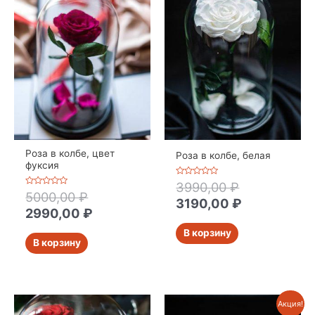
Роза в колбе, цвет
Роза в колбе, белая
фуксия
Оценка
3990,00
₽
0
Оценка
5000,00
₽
из
3190,00
₽
0
5
из
2990,00
₽
5
В корзину
В корзину
Акция!