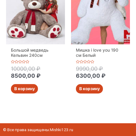
Большой медведь
Мишка i love you 190
Кельвин 240см
см Белый
Оценка
Оценка
10000,00
₽
9990,00
₽
0
0
из
из
8500,00
₽
6300,00
₽
5
5
В корзину
В корзину
© Все права защищены.Mishki123.ru