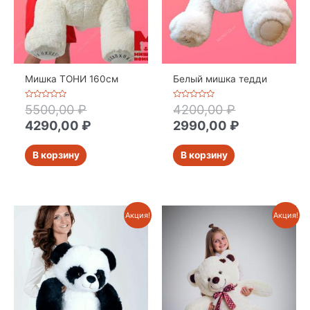
Мишка ТОНИ 160см
Белый мишка тедди
Оценка
Оценка
5500,00
₽
4200,00
₽
0
0
из
из
4290,00
₽
2990,00
₽
5
5
В корзину
В корзину
Акция!
Акция!