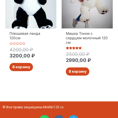
Плюшевая панда
Мишка Тонни с
120см
сердцем молочный 120
см
Оценка
4200,00
₽
0
Оценка
3500,00
₽
из
3200,00
₽
5
5
из 5
2990,00
₽
В корзину
В корзину
© Все права защищены.Mishki123.ru
W
V
T