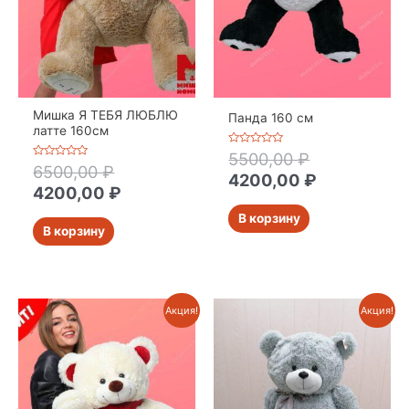
Мишка Я ТЕБЯ ЛЮБЛЮ
Панда 160 см
латте 160см
Оценка
5500,00
₽
0
Оценка
6500,00
₽
из
4200,00
₽
0
5
из
4200,00
₽
5
В корзину
В корзину
Акция!
Акция!