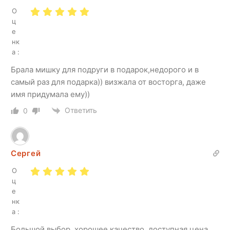
О
ц
е
нк
а :
Брала мишку для подруги в подарок,недорого и в
самый раз для подарка)) визжала от восторга, даже
имя придумала ему))
Ответить
0
Сергей
О
ц
е
нк
а :
Большой выбор, хорошее качество, доступная цена,