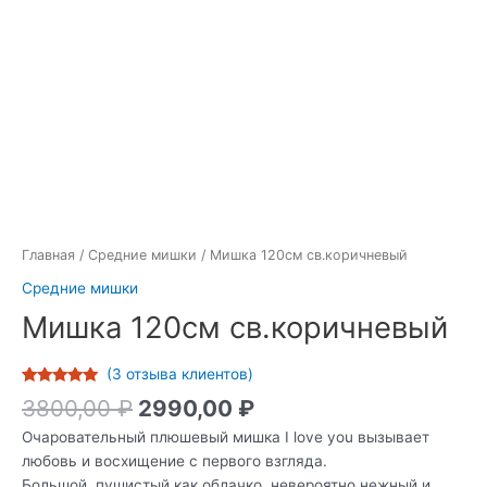
Главная
/
Средние мишки
/ Мишка 120см св.коричневый
Средние мишки
Мишка 120см св.коричневый
(
3
отзыва клиентов)
Рейтинг
2
5
3800,00
₽
2990,00
₽
из 5 на
основе
Очаровательный плюшевый мишка I love you вызывает
опроса
пользователей
любовь и восхищение с первого взгляда.
Большой, пушистый как облачко, невероятно нежный и