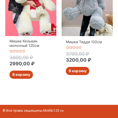
Мишка Кельвин
Мишка Тедди 120см
молочный 120см
Оценка
3700,00
₽
0
Оценка
3800,00
₽
из
3200,00
₽
0
5
из
2990,00
₽
5
В корзину
В корзину
© Все права защищены.Mishki123.ru