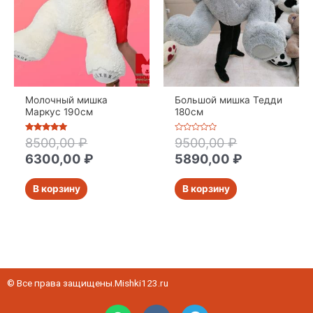
Молочный мишка
Большой мишка Тедди
Маркус 190см
180см
Оценка
Оценка
8500,00
₽
9500,00
₽
5
0
из 5
из
6300,00
₽
5890,00
₽
5
В корзину
В корзину
© Все права защищены.Mishki123.ru
W
V
T