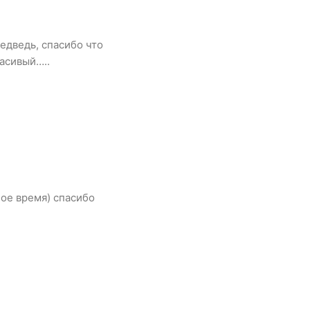
едведь, спасибо что
расивый…..
ное время) спасибо