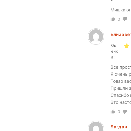
Мишка ог
0
Елизаве
Оц
енк
а :
Все прос
Я очень 
Товар ве
Пришли з
Спасибо 
Это наст
0
Багдан