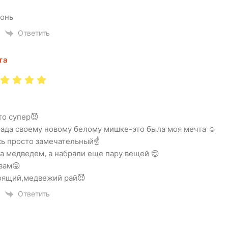
онь
Ответить
та
то супер😈
рада своему новому белому мишке-это была моя мечта ☺
сь просто замечательный☝
а медведем, а набрали еще пару вещей 😊
вам😜
оящий,медвежий рай😈
Ответить