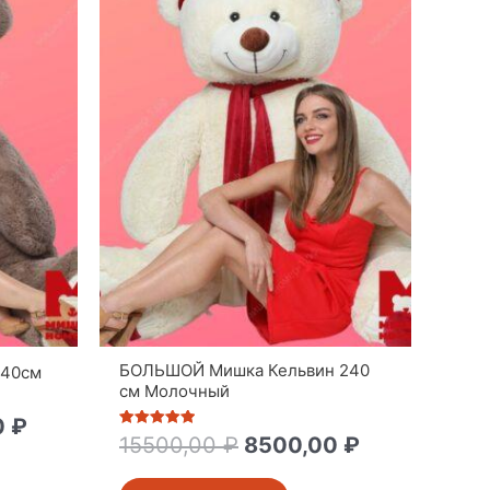
БОЛЬШОЙ Мишка Кельвин 240
240см
см Молочный
0
₽
Оценка
15500,00
₽
8500,00
₽
5
из 5