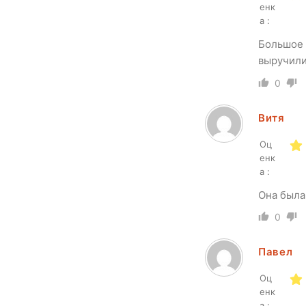
енк
а :
Большое 
выручили
0
Витя
Оц
енк
а :
Она была
0
Павел
Оц
енк
а :