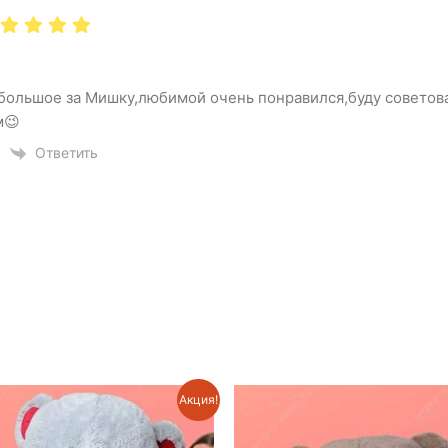
большое за Мишку,любимой очень понравился,буду советова
м😉
Ответить
Акция!