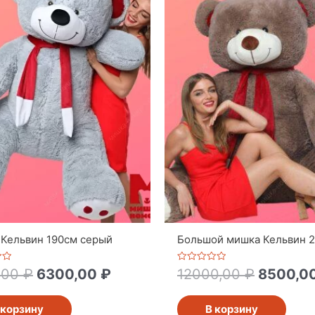
Кельвин 190см серый
Большой мишка Кельвин 
Оценка
,00
₽
6300,00
₽
12000,00
₽
8500,0
0
из
5
 корзину
В корзину