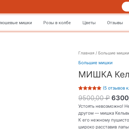
люшевые мишки
Розы в колбе
Цветы
Отзывы
Количество
Главная
/
Большие мишк
товара
Большие мишки
МИШКА
МИШКА Кел
Кельвин,
190
СМ
(
5
отзывов к
БЕЛЫЙ
Рейтинг
4
5
9500,00
₽
6300
из 5 на
основе
Устоять невозможно! Не
опроса
пользователей
другом — мишка Кельви
К его нежному пушистом
широко расставив лапы,