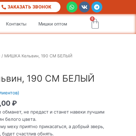
W
V
T
ЗАКАЗАТЬ ЗВОНОК
h
k
e
a
l
t
0
e
Корзи
Контакты
Мишки оптом
s
g
a
r
p
a
p
m
и
/ МИШКА Кельвин, 190 СМ БЕЛЫЙ
ьвин, 190 СМ БЕЛЫЙ
лиентов)
,00
₽
 обманет, не предаст и станет навеки лучшим
н белого цвета.
у меху приятно прикасаться, а добрый зверь,
 будет счастлив обнять.