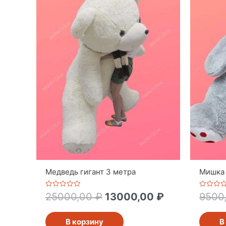
Медведь гигант 3 метра
Мишка 
Оценка
Оценка
25000,00
₽
13000,00
₽
9500
0
0
из
из
5
5
В корзину
В