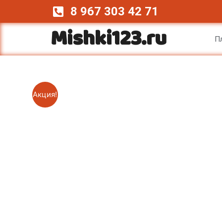
Перейти
8 967 303 42 71
к
Mishki123.ru
содержимому
П
Акция!