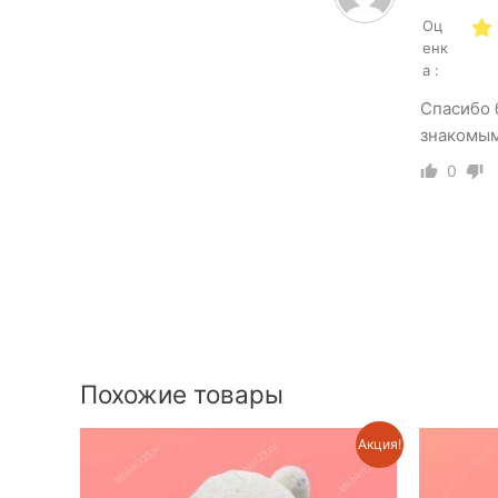
Оц
енк
а :
Спасибо 
знакомы
0
Похожие товары
Акция!