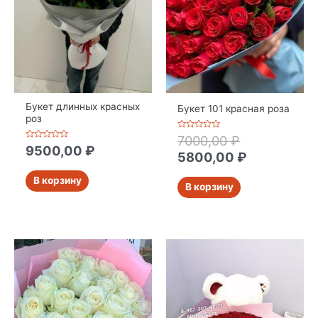
Букет длинных красных
Букет 101 красная роза
роз
Оценка
7000,00
₽
0
Оценка
9500,00
₽
из
5800,00
₽
0
5
из
5
В корзину
В корзину