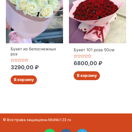
Букет из белоснежных
Букет 101 роза 50см
роз
Оценка
6800,00
₽
0
Оценка
3290,00
₽
из
0
5
из
В корзину
5
В корзину
© Все права защищены.Mishki123.ru
W
V
T