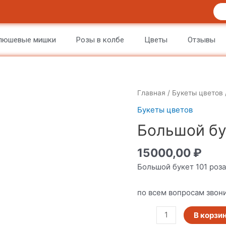
люшевые мишки
Розы в колбе
Цветы
Отзывы
Количество
Главная
/
Букеты цветов
товара
Букеты цветов
Большой
Большой бу
букет
101
15000,00
₽
роза
Большой букет 101 роз
по всем вопросам зво
В корзи