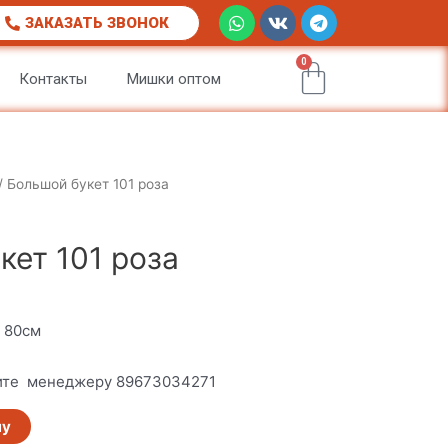
W
V
T
ЗАКАЗАТЬ ЗВОНОК
h
k
e
a
l
t
0
e
Корзи
Контакты
Мишки оптом
s
g
a
r
p
a
p
m
/ Большой букет 101 роза
кет 101 роза
а 80см
ните менеджеру 89673034271
ну