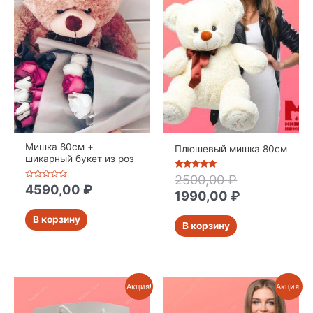
Мишка 80см +
Плюшевый мишка 80см
шикарный букет из роз
Оценка
2500,00
₽
5
Оценка
4590,00
₽
из 5
1990,00
₽
0
из
5
В корзину
В корзину
Акция!
Акция!