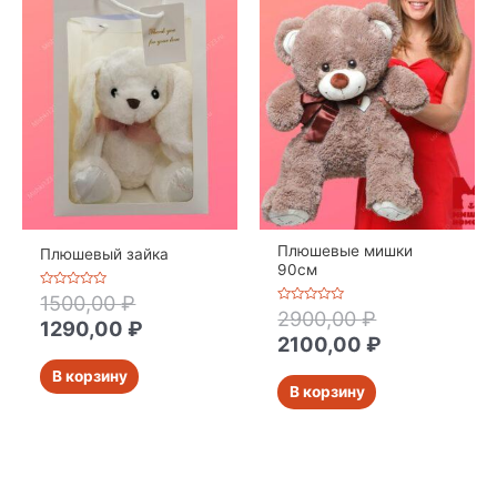
Плюшевые мишки
Плюшевый зайка
90см
Оценка
1500,00
₽
0
Оценка
2900,00
₽
из
1290,00
₽
0
5
из
2100,00
₽
5
В корзину
В корзину